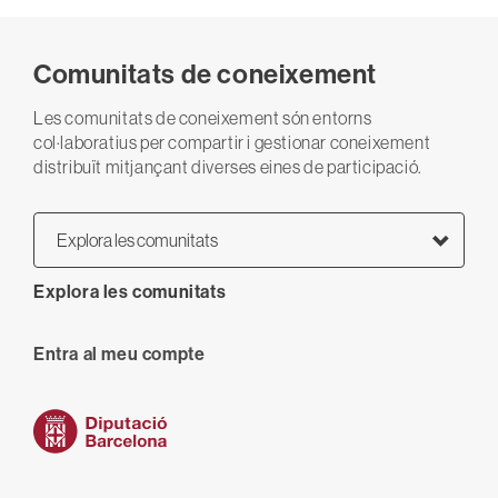
Comunitats de coneixement
Les comunitats de coneixement són entorns
col·laboratius per compartir i gestionar coneixement
distribuït mitjançant diverses eines de participació.
Explora les comunitats
Explora les comunitats
User
Entra al meu compte
anonymous
account