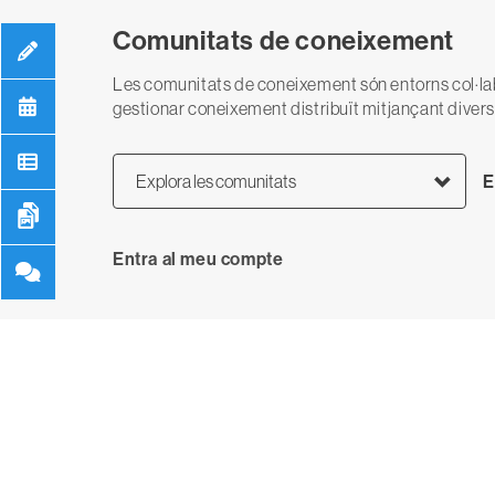
Comunitats de coneixement
Les comunitats de coneixement són entorns col·lab
gestionar coneixement distribuït mitjançant divers
Explora les comunitats
E
User
Entra al meu compte
anonymous
account