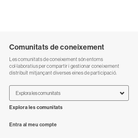
Comunitats de coneixement
Les comunitats de coneixement són entorns
col·laboratius per compartir i gestionar coneixement
distribuït mitjançant diverses eines de participació.
Explora les comunitats
Explora les comunitats
User
Entra al meu compte
anonymous
account