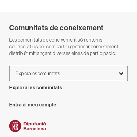
Comunitats de coneixement
Les comunitats de coneixement són entorns
col·laboratius per compartir i gestionar coneixement
distribuït mitjançant diverses eines de participació.
Explora les comunitats
Explora les comunitats
User
Entra al meu compte
anonymous
account