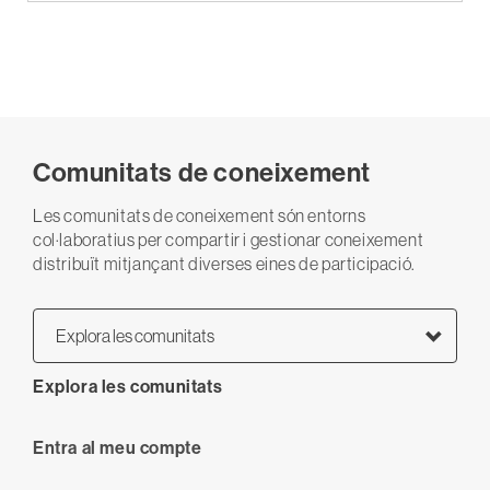
Comunitats de coneixement
Les comunitats de coneixement són entorns
col·laboratius per compartir i gestionar coneixement
distribuït mitjançant diverses eines de participació.
Explora les comunitats
Explora les comunitats
User
Entra al meu compte
anonymous
account