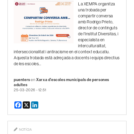
La XEMPA organitza
una trobada per
compartir conversa
amb Rodrigo Prieto,
director de continguts
de l'Institut Diversitas, i
especialista en
interculturalitat,
interseccionalitat i antiracisme en el context educatiu.
Aquesta trobada està adreçada a docents i equips directius
de les escoles...
puenters
en
Xarxa d’escoles municipals de persones
adultes
25-03-2026 - 12:51
NOTÍCIA