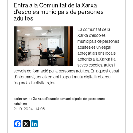
Entra a la Comunitat de la Xarxa
d'escoles municipals de persones
adultes
La comunitat de la
Xarxa d'escoles
municipals de persones
adultes és un espai
adreçat als ens locals
adherits a la Xarxa i la
seves escoles, aules i
serveis de formació per a persones adultes. En aquest espai
d'intercanvi, coneixement i suport mutu digital trobareu:
l'agenda d'activitats, les...
solersv
en
Xarxa d’escoles municipals de persones
adultes
21-10-2024 - 14:08