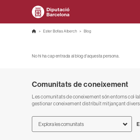
Ester Bofias Alberch
Blog
No hi ha cap entrada al blog d'aquesta persona.
Comunitats de coneixement
Les comunitats de coneixement són entorns col·lab
gestionar coneixement distribuït mitjançant divers
E
Explora les comunitats