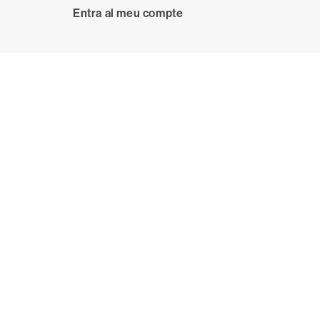
User
Entra al meu compte
anonymous
account